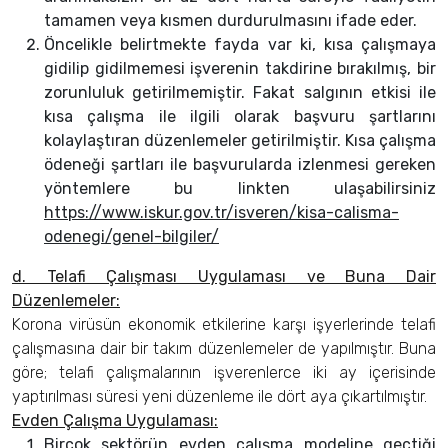
tamamen veya kısmen durdurulmasını ifade eder.
Öncelikle belirtmekte fayda var ki, kısa çalışmaya
gidilip gidilmemesi işverenin takdirine bırakılmış, bir
zorunluluk getirilmemiştir. Fakat salgının etkisi ile
kısa çalışma ile ilgili olarak başvuru şartlarını
kolaylaştıran düzenlemeler getirilmiştir. Kısa çalışma
ödeneği şartları ile başvurularda izlenmesi gereken
yöntemlere bu linkten ulaşabilirsiniz
https://www.iskur.gov.tr/isveren/kisa-calisma-
odenegi/genel-bilgiler/
d. Telafi Çal
ışması Uygulaması ve Buna Dair
Düzenlemeler:
Korona virüsün ekonomik etkilerine karşı işyerlerinde telafi
çalışmasına dair bir takım düzenlemeler de yapılmıştır. Buna
göre; telafi çalışmalarının işverenlerce iki ay içerisinde
yaptırılması süresi yeni düzenleme ile dört aya çıkartılmıştır.
Evden Çalışma Uygulaması:
Birçok sektörün evden çalışma modeline geçtiği